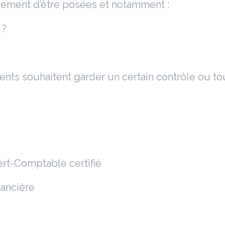
lement d’être posées et notamment :
 ?
nts souhaitent garder un certain contrôle ou tou
ert-Comptable certifié
nancière