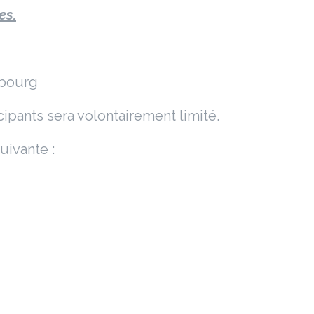
es.
mbourg
ipants sera volontairement limité.
uivante :