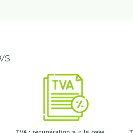
ws
TVA : récupération sur la base
T